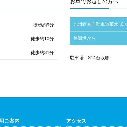
お車でお越しの方へ
九州縦貫自動車道菊水I.C
徒歩
約9分
長洲港から
徒歩
約10分
徒歩
約31分
駐車場 314台収容
用ご案内
アクセス