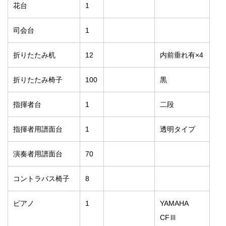
花台
1
司会台
1
折りたたみ机
12
内前垂れ有×4
折りたたみ椅子
100
黒
指揮者台
1
二段
指揮者用譜面台
1
透明タイプ
演奏者用譜面台
70
コントラバス椅子
8
ピアノ
1
YAMAHA
CFⅢ