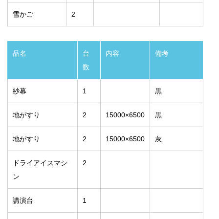
雪かご
2
品名
台
内容
備考
数
紗幕
1
黒
地がすり
2
15000×6500
黒
地がすり
2
15000×6500
灰
ドライアイスマシ
2
ン
講演台
1