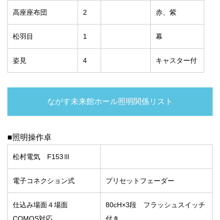
高座座布団
2
赤、紫
松羽目
1
幕
姿見
4
キャスター付
ながす未来館ホール照明関係リスト
■照明操作卓
松村電気 F153Ⅲ
電子コネクション式
プリセットフェーダー
仕込み場面４場面
80cH×3段 フラッシュスイッチ
COMOS対応
付き