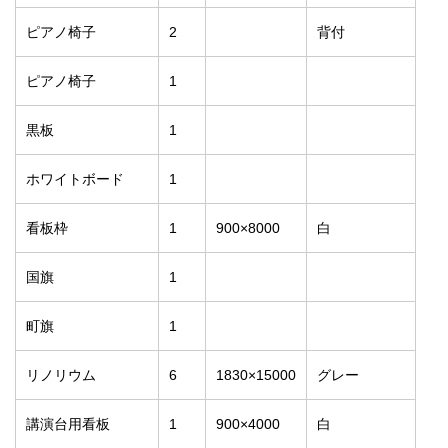
ピアノ椅子
2
背付
ピアノ椅子
1
黒板
1
ホワイトボード
1
看板枠
1
900×8000
白
国旗
1
町旗
1
リノリウム
6
1830×15000
グレー
講演台用看板
1
900×4000
白