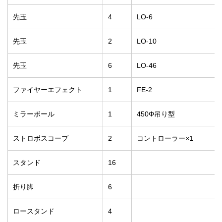
先玉
4
LO-6
先玉
2
LO-10
先玉
6
LO-46
ファイヤーエフェクト
1
FE-2
ミラーボール
1
450Φ吊り型
ストロボスコープ
2
コントローラー×1
スタンド
16
折り脚
6
ロースタンド
4