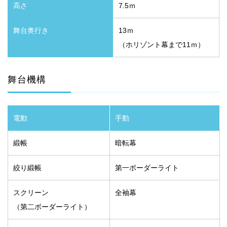
高さ
7.5ｍ
舞台奥行き
13ｍ
（ホリゾント幕まで11ｍ）
舞台機構
電動
手動
緞帳
暗転幕
絞り緞帳
第一ボーダーライト
スクリーン
全袖幕
（第二ボーダーライト）