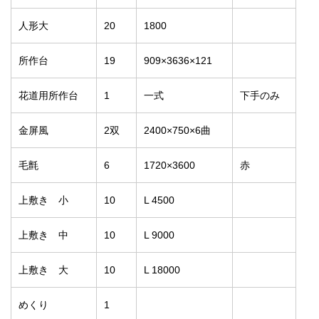
人形大
20
1800
所作台
19
909×3636×121
花道用所作台
1
一式
下手のみ
金屏風
2双
2400×750×6曲
毛氈
6
1720×3600
赤
上敷き 小
10
L 4500
上敷き 中
10
L 9000
上敷き 大
10
L 18000
めくり
1