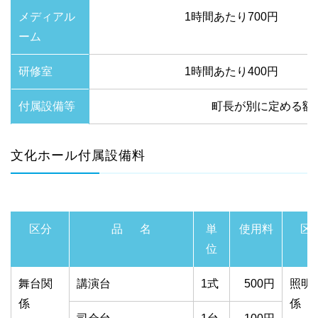
メディアル
1時間あたり700円
ーム
研修室
1時間あたり400円
付属設備等
町長が別に定める額
文化ホール付属設備料
区分
品 名
単
使用料
区
位
舞台関
講演台
1式
500円
照明
係
係