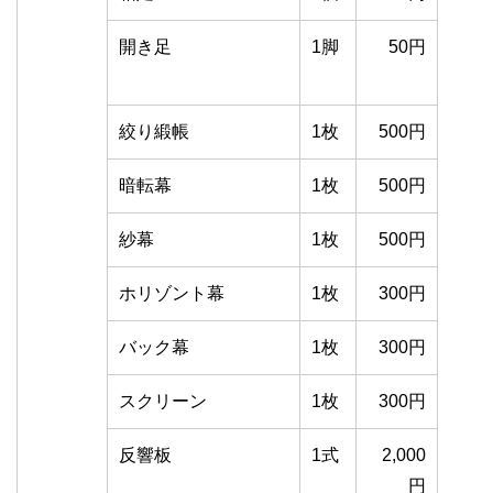
開き足
1脚
50円
絞り緞帳
1枚
500円
暗転幕
1枚
500円
紗幕
1枚
500円
ホリゾント幕
1枚
300円
バック幕
1枚
300円
スクリーン
1枚
300円
反響板
1式
2,000
円