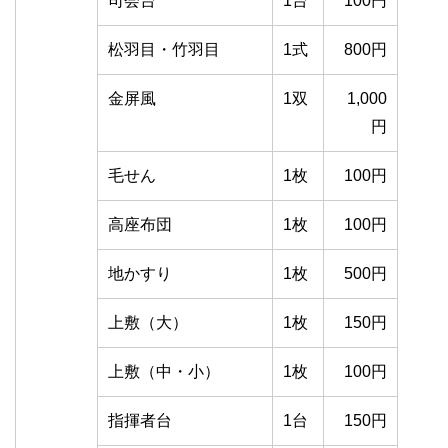
司会台
1台
100円
松羽目・竹羽目
1式
800円
金屏風
1双
1,000
円
毛せん
1枚
100円
高座布団
1枚
100円
地かすり
1枚
500円
上敷（大）
1枚
150円
上敷（中・小）
1枚
100円
指揮者台
1台
150円