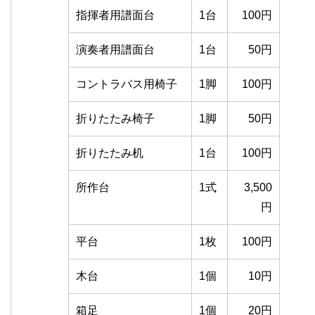
指揮者用譜面台
1台
100円
演奏者用譜面台
1台
50円
コントラバス用椅子
1脚
100円
折りたたみ椅子
1脚
50円
折りたたみ机
1台
100円
所作台
1式
3,500
円
平台
1枚
100円
木台
1個
10円
箱足
1個
20円