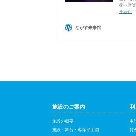
施設のご案内
利
施設の概要
申
施設・舞台・客席平面図
打