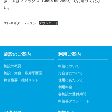
参、又はファックス（0968-69-2560）でお送りくださ
い。
エレキギターレッスン
ダウンロード
施設のご案内
利用ご案内
施設の概要
申請について
施設・舞台・客席平面図
打合せについて
舞台概要・機材リスト
使用にあたって
利用料金
各施設の受付期間
申請書ダウンロード